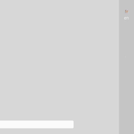
fr
en